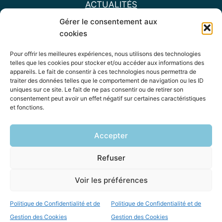
ACTUALITÉS
HONORAIRES
Gérer le consentement aux
ME CONTACTER
cookies
Pour offrir les meilleures expériences, nous utilisons des technologies
Instagram
LinkedIn
E-mail
telles que les cookies pour stocker et/ou accéder aux informations des
appareils. Le fait de consentir à ces technologies nous permettra de
traiter des données telles que le comportement de navigation ou les ID
uniques sur ce site. Le fait de ne pas consentir ou de retirer son
consentement peut avoir un effet négatif sur certaines caractéristiques
NEWSLETTER
et fonctions.
Email
Accepter
Refuser
Je m'abonne !
Voir les préférences
Politique de Confidentialité et de
Politique de Confidentialité et de
POLITIQUE DE CONFIDENTIALITE & COOKIES
Gestion des Cookies
Gestion des Cookies
MENTIONS LEGALES & CGU