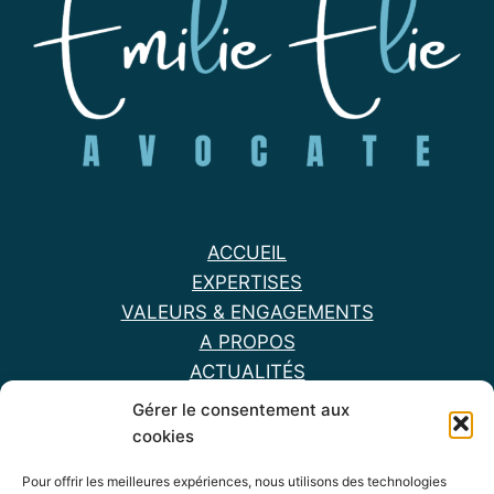
ACCUEIL
EXPERTISES
VALEURS & ENGAGEMENTS
A PROPOS
ACTUALITÉS
HONORAIRES
Gérer le consentement aux
ME CONTACTER
cookies
Pour offrir les meilleures expériences, nous utilisons des technologies